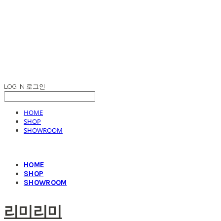
LOG IN
로그인
HOME
SHOP
SHOWROOM
HOME
SHOP
SHOWROOM
리미리미