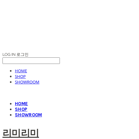
LOG IN
로그인
HOME
SHOP
SHOWROOM
HOME
SHOP
SHOWROOM
리미리미