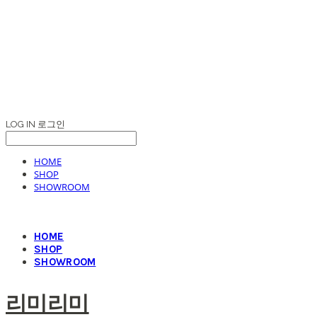
LOG IN
로그인
HOME
SHOP
SHOWROOM
HOME
SHOP
SHOWROOM
리미리미