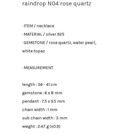
raindrop N04 rose quartz
· ITEM / necklace
· MATERIAL / silver 925
· GEMSTONE / rose quartz, water pearl,
white topaz
· MEASUREMENT
length : 36 - 41 cm
gemstone : 6 x 8 mm
pendant : 7.5 x 9.5 mm
chain width : 1 mm
sub chain width : 3 mm
weight : 2.47 g (±0.9)