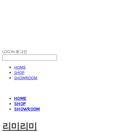
LOG IN
로그인
HOME
SHOP
SHOWROOM
HOME
SHOP
SHOWROOM
리미리미