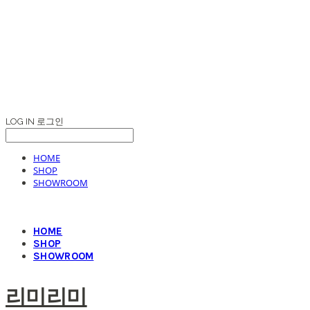
LOG IN
로그인
HOME
SHOP
SHOWROOM
HOME
SHOP
SHOWROOM
리미리미