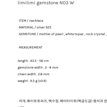
limilimi gemstone N03 W
· ITEM / necklace
· MATERIAL / silver 925
· GEMSTONE / mother of pearl , white topaz , rock crystal 
· MEASUREMENT
length : 43.5 - 56 cm
gemstone width : 2 - 6 mm
chain width : 2.8 mm
weight : 9.3 g (±0.9)
· 자개, 화이트토파즈, 백수정, 헤마타이트(백금도금) 원석과